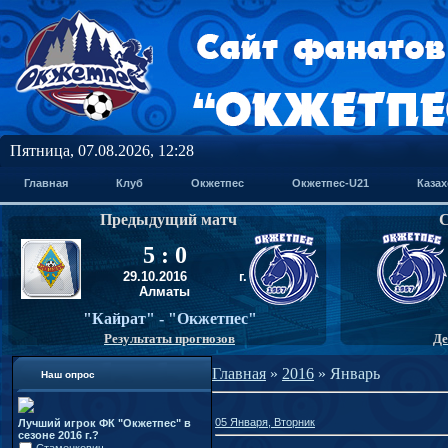
Пятница, 07.08.2026, 12:28
Главная
Клуб
Окжетпес
Окжетпес-U21
Казах
Предыдущий матч
С
5 : 0
29
.10.2016
г.
Алматы
"Кайрат
"
- "Окжетпес
"
Результаты прогнозов
Де
Главная
»
2016
»
Январь
Наш опрос
05 Января, Вторник
Лучший игрок ФК "Окжетпес" в
сезоне 2016 г.?