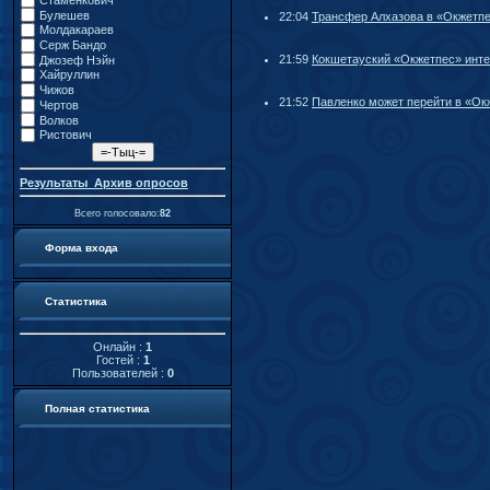
Стаменкович
Булешев
22:04
Трансфер Алхазова в «Окжетпе
Молдакараев
Серж Бандо
21:59
Кокшетауский «Окжетпес» инте
Джозеф Нэйн
Хайруллин
Чижов
21:52
Павленко может перейти в «Ок
Чертов
Волков
Ристович
Результаты
Архив опросов
Всего голосовало:
82
Форма входа
Статистика
Онлайн :
1
Гостей :
1
Пользователей :
0
Полная статистика