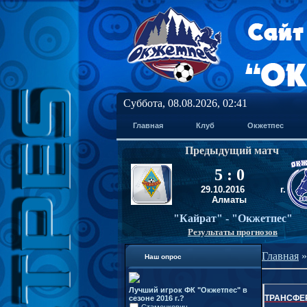
Суббота, 08.08.2026, 02:41
Главная
Клуб
Окжетпес
Предыдущий матч
5 : 0
29
.10.2016
г.
Алматы
"Кайрат
"
- "Окжетпес
"
Результаты прогнозов
Главная
Наш опрос
Лучший игрок ФК "Окжетпес" в
ТРАНСФЕ
сезоне 2016 г.?