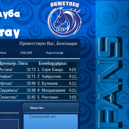
Приветствую Вас
,
Болельщик
убки
ONLINE
Картограф
емьер-Лига
Бомбардиры:
Астана"
32
73
1
Серж Бандо
9
(0)
Кайрат"
32
71
2
Хайруллин
8
(1)
"Иртыш"
32
49
3
Булешев
6
(1)
"Ордабасы"
32
48
4
Молдакараев
6
(1)
"Окжетпес"
32
45
5
Ристович
3
(0)
Мини-Чат