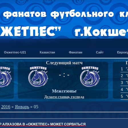
Окжетпес-U21
Казахстан
Фанатам
Сайт
Еврок
Следующий матч
Пр
1
"
- : -
2
"
3
4
Межсезонье
5
Делаем ставки, господа
»
2016
»
Январь
»
05
Р АЛХАЗОВА В «ОКЖЕТПЕС» МОЖЕТ СОРВАТЬСЯ