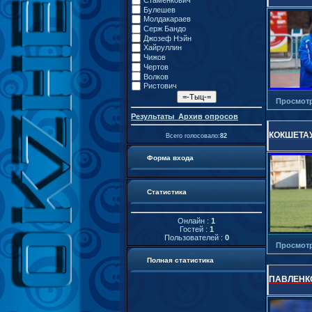
Стаменкович
Булешев
Молдакараев
Серж Бандо
Джозеф Нэйн
Хайруллин
Чижов
Чертов
Волков
Ристович
Просмот
Результаты
Архив опросов
КОКШЕТА
Всего голосовало:
82
Форма входа
Статистика
Онлайн :
1
Гостей :
1
Пользователей :
0
Просмот
Полная статистика
ПАВЛЕНК