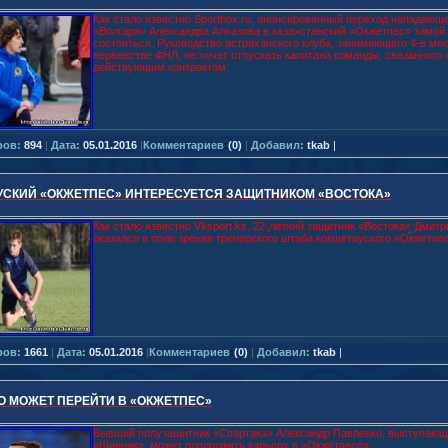
Как стало известно Sportbox.ru, анонсированный переход нападающ
«Волгаря» Александра Алхазова в казахстанский «Окжетпес» зимой
состояться. Руководство астраханского клуба, занимающего 4-е мес
первенстве ФНЛ, не хочет отпускать капитана команды, связанного 
действующим контрактом.
ров:
894
|
Дата:
05.01.2016
|
Комментариев
:
(0)
|
Добавил:
tkab
|
УСКИЙ «ОКЖЕТПЕС» ИНТЕРЕСУЕТСЯ ЗАЩИТНИКОМ «ВОСТОКА»
Как стало известно Vksport.kz, 22-летний защитник «Востока» Дмит
оказался в поле зрения тренерского штаба кокшетауского «Окжетпе
ров:
1661
|
Дата:
05.01.2016
|
Комментариев
:
(0)
|
Добавил:
tkab
|
О МОЖЕТ ПЕРЕЙТИ В «ОКЖЕТПЕС»
Бывший полузащитник «Спартака» Александр Павленко, выступающ
«Шинник», может продолжить карьеру в «Окжетпесе».