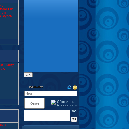
его
 может не
то в
с клубом
рий Шмидт
са».
300
ий за